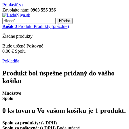
Prihlásiť sa
Zavolajte nám:
0903 555 356
Hľadať
Košík
0
Produkt
Produkty
(prázdne)
Žiadne produkty
Bude určené
Poštovné
0,00 €
Spolu
Pokladňa
Produkt bol úspešne pridaný do vášho
košíku
Množstvo
Spolu
0
ks tovaru
Vo vašom košíku je 1 produkt.
Spolu za produkty: (s DPH)
Spolu za poštovné: (s DPH)
Bude určené