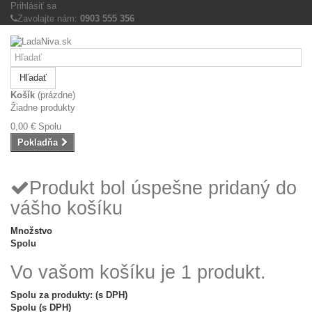
Prihlásiť sa
Zavolajte nám:
0903 555 356
Hľadať
Košík
(prázdne)
Žiadne produkty
0,00 €
Spolu
Pokladňa
Produkt bol úspešne pridaný do
vášho košíku
Množstvo
Spolu
Vo vašom košíku je 1 produkt.
Spolu za produkty: (s DPH)
Spolu (s DPH)